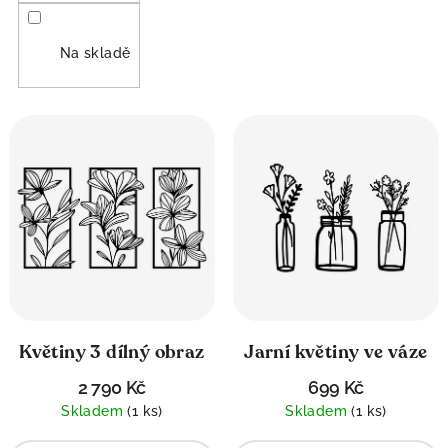
n
s
Na skladě
í
p
p
r
r
o
o
d
d
u
u
k
k
t
Květiny 3 dílný obraz
Jarní květiny ve váze
t
ů
2 790 Kč
699 Kč
Skladem
(1 ks)
Skladem
(1 ks)
ů