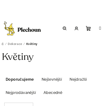
Přejít
na
obsah
Nákupn
Hledat
Přihlášení
košík
/
Dekorace
/
Květiny
Domů
Květiny
Ř
V
Doporučujeme
Nejlevnější
Nejdražší
a
ý
z
p
Nejprodávanější
Abecedně
e
i