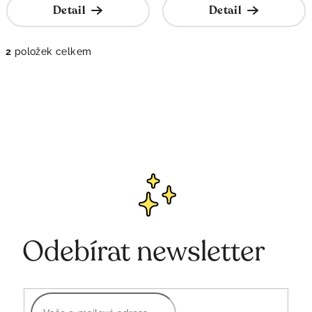
Detail
Detail
2
položek celkem
O
v
l
á
d
a
c
í
p
r
v
k
Odebírat newsletter
y
v
ý
p