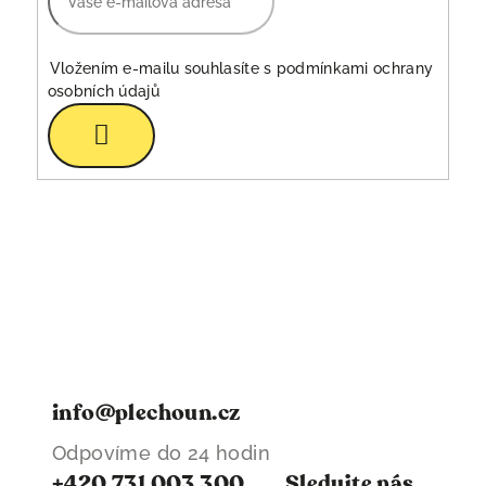
i
s
u
Vložením e-mailu souhlasíte s
podmínkami ochrany
osobních údajů
Přihlásit
se
info@plechoun.cz
Odpovíme do 24 hodin
+420 731 003 300
Sledujte nás