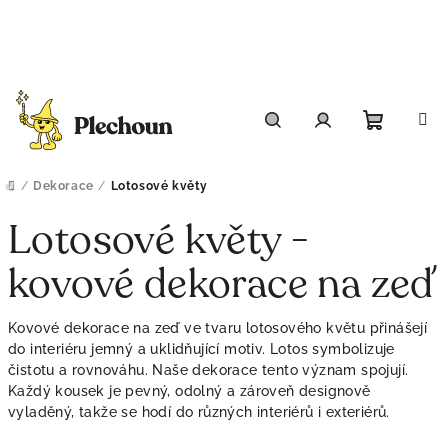
Přejít
na
obsah
Nákupn
Hledat
Přihlášení
košík
/
Dekorace
/
Lotosové květy
Domů
Lotosové květy -
kovové dekorace na zeď
Kovové dekorace na zeď ve tvaru lotosového květu přinášejí
do interiéru jemný a uklidňující motiv. Lotos symbolizuje
čistotu a rovnováhu. Naše dekorace tento význam spojují.
Každý kousek je pevný, odolný a zároveň designově
vyladěný, takže se hodí do různých interiérů i exteriérů.