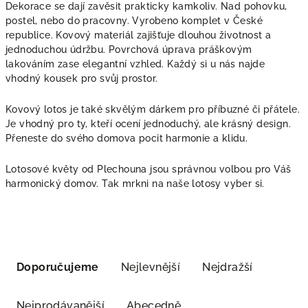
Dekorace se dají zavěsit prakticky kamkoliv. Nad pohovku,
postel, nebo do pracovny. Vyrobeno komplet v České
republice. Kovový materiál zajišťuje dlouhou životnost a
jednoduchou údržbu. Povrchová úprava práškovým
lakováním zase elegantní vzhled. Každý si u nás najde
vhodný kousek pro svůj prostor.
Kovový lotos je také skvělým dárkem pro příbuzné či přátele.
Je vhodný pro ty, kteří ocení jednoduchý, ale krásný design.
Přeneste do svého domova pocit harmonie a klidu.
Lotosové květy od Plechouna jsou správnou volbou pro Váš
harmonický domov. Tak mrkni na naše lotosy vyber si.
Ř
V
Doporučujeme
Nejlevnější
Nejdražší
a
ý
Nejprodávanější
Abecedně