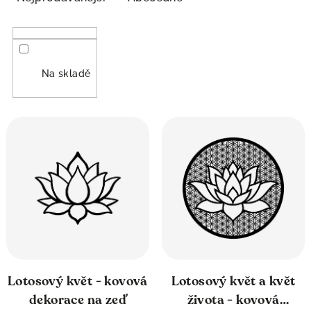
z
p
e
i
n
s
Na skladě
í
p
p
r
r
o
o
d
d
u
u
k
k
t
Lotosový květ - kovová
Lotosový květ a květ
dekorace na zeď
života - kovová