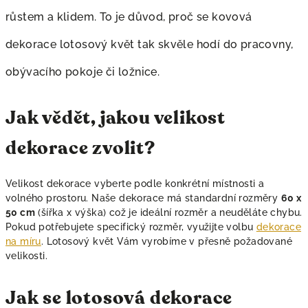
v
růstem a klidem. To je důvod, proč se kovová
ý
p
dekorace lotosový květ tak skvěle hodí do pracovny,
i
s
obývacího pokoje či ložnice.
u
Jak vědět, jakou velikost
dekorace zvolit?
Velikost dekorace vyberte podle konkrétní místnosti a
volného prostoru. Naše dekorace má standardní rozměry
60 x
50 cm
(šířka x výška) což je ideální rozměr a neuděláte chybu.
Pokud potřebujete specifický rozměr, využijte volbu
dekorace
na míru
. Lotosový květ Vám vyrobíme v přesně požadované
velikosti.
Jak se lotosová dekorace