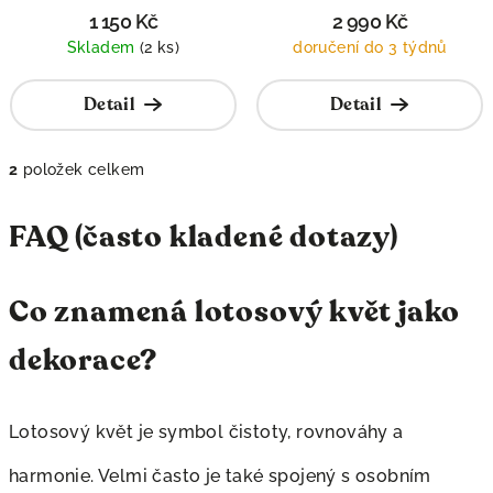
t
ů
dekorace na zeď
1 150 Kč
2 990 Kč
ů
Skladem
(2 ks)
doručení do 3 týdnů
Detail
Detail
2
položek celkem
O
v
FAQ (často kladené dotazy)
l
á
d
Co znamená lotosový květ jako
a
c
dekorace?
í
p
r
v
Lotosový květ je symbol čistoty, rovnováhy a
k
harmonie. Velmi často je také spojený s osobním
y