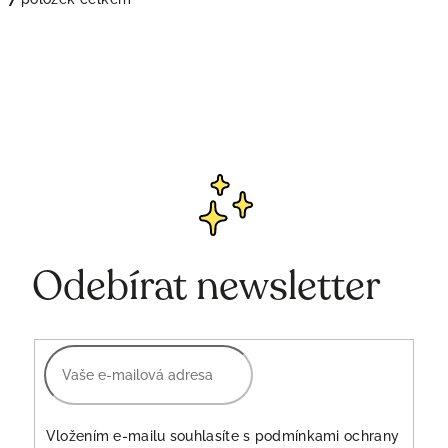
O
v
l
á
d
a
c
í
p
r
v
k
Odebírat newsletter
y
v
ý
p
i
s
u
Vložením e-mailu souhlasíte s
podmínkami ochrany