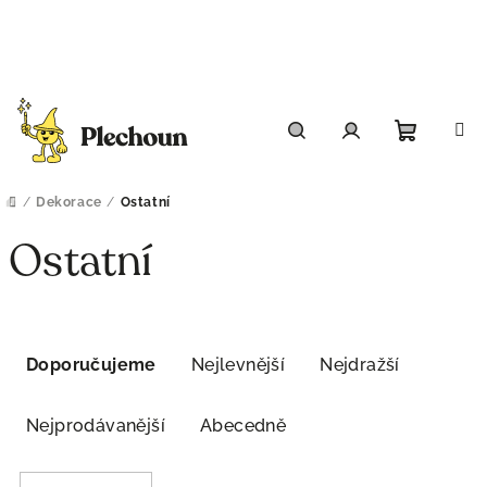
Přejít
na
obsah
Nákupn
Hledat
Přihlášení
košík
/
Dekorace
/
Ostatní
Domů
Ostatní
Ř
V
Doporučujeme
Nejlevnější
Nejdražší
a
ý
z
p
Nejprodávanější
Abecedně
e
i