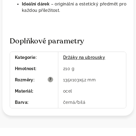
Ideální dárek
– originální a estetický předmět pro
každou příležitost.
Doplňkové parametry
Kategorie
:
Držáky na ubrousky
Hmotnost
:
210 g
?
Rozměry
:
135x103x52 mm
Materiál
:
ocel
Barva
:
černá/bílá