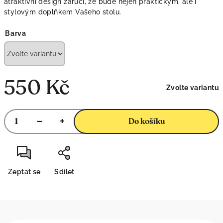
atraktivní design zaručí, že bude nejen praktickým, ale i
stylovým doplňkem Vašeho stolu.
Barva
550 Kč
Zvolte variantu
Měrná
cena:
−
+
Do košíku
Zeptat se
Sdílet