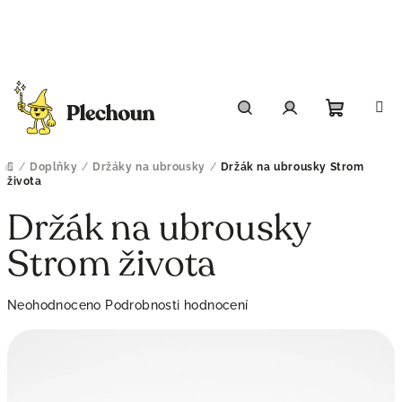
Přejít
na
obsah
Nákupn
Hledat
Přihlášení
košík
/
Doplňky
/
Držáky na ubrousky
/
Držák na ubrousky Strom
Domů
života
Držák na ubrousky
Strom života
Průměrné
Neohodnoceno
Podrobnosti hodnocení
hodnocení
produktu
je
0,0
z