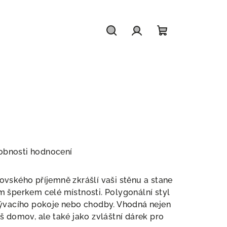
Nákupní
Hledat
Přihlášení
košík
obnosti hodnocení
vského příjemně zkrášlí vaši stěnu a stane
 šperkem celé místnosti. Polygonální styl
bývacího pokoje nebo chodby. Vhodná nejen
š domov, ale také jako zvláštní dárek pro