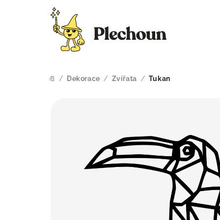
Přejít
na
obsah
/
Dekorace
/
Zvířata
/
Tukan
Domů