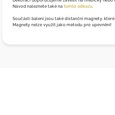
Dekoraci doporučujeme zavěsit na hřebíčky nebo h
Návod naleznete také na
tomto odkazu
.
Součástí balení jsou také distanční magnety, které 
Magnety nelze využít jako metodu pro upevnění!