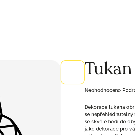
Tukan
Průměrné
Neohodnoceno
Podr
hodnocení
produktu
Dekorace tukana obro
je
se nepřehlédnutelným
0,0
se skvěle hodí do o
z
jako dekorace pro vá
5