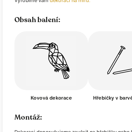
Vyrobíme vám
dekoraci na míru.
Obsah balení:
Kovová dekorace
Hřebíčky v barv
Montáž: