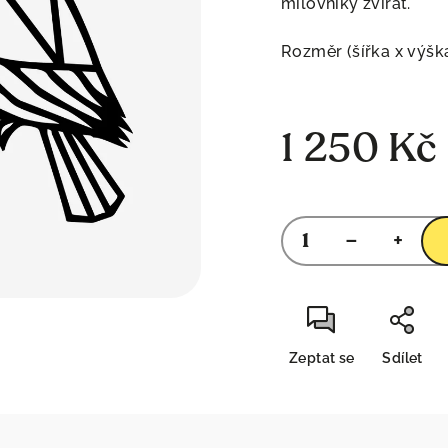
milovníky zvířat.
hvězdiček.
Rozměr (šířka x výšk
1 250 Kč
Měrná
cena:
−
+
Zeptat se
Sdílet