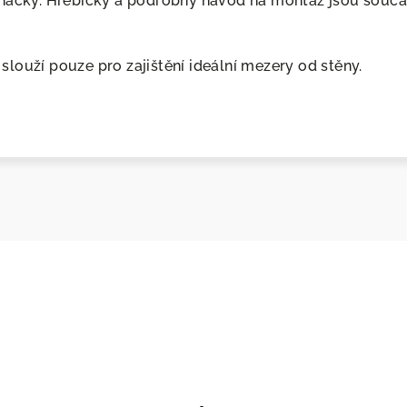
áčky. Hřebíčky a podrobný návod na montáž jsou součás
slouží pouze pro zajištění ideální mezery od stěny.