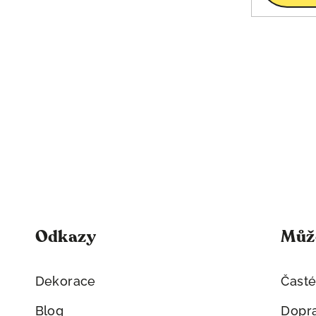
Odkazy
Může
Dekorace
Časté
Blog
Dopra